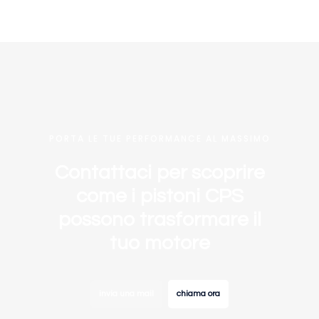
PORTA LE TUE PERFORMANCE AL MASSIMO
Contattaci per scoprire
come i pistoni CPS
possono trasformare il
tuo motore
invia una mail
chiama ora