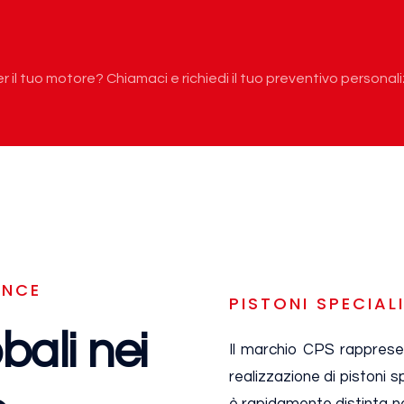
r il tuo motore? Chiamaci e richiedi il tuo preventivo personal
ANCE
PISTONI SPECIAL
bali nei
Il marchio CPS rappresen
realizzazione di pistoni s
è rapidamente distinta n