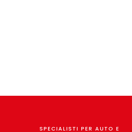
Personalizzazione totale
Realizziamo pistoni speciali partendo da
disegno tecnico o campione, con la
possibilità di modificare rapporto di
compressione, diametro spinotto,
altezza e sedi valvole: soluzioni su misura
per ogni esigenza.
SPECIALISTI PER AUTO E