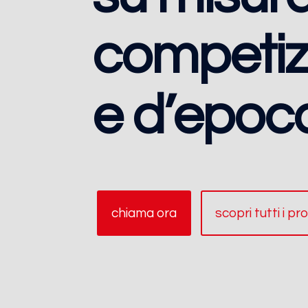
competiz
e d’epoc
chiama ora
scopri tutti i pr