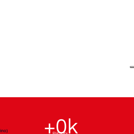
Qualità italiana
Ogni pistone è frutto di ricerca,
innovazione e cura artigianale dei
dettagli. Offriamo eccellenza tecnica e
affidabilità senza compromessi,
mantenendo un ottimo rapporto
qualità/prezzo.
+
0
k
Pistoni