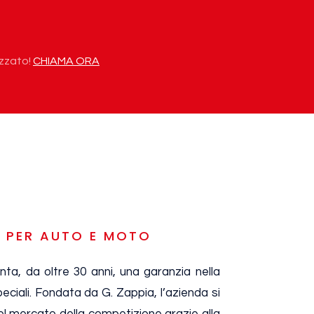
izzato!
CHIAMA ORA
I PER AUTO E MOTO
ta, da oltre 30 anni, una garanzia nella
peciali. Fondata da G. Zappia, l’azienda si
el mercato della competizione grazie alla