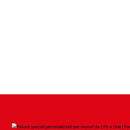
Esperienza internazionale
Da oltre 30 anni nel settore, CPS è un
punto di riferimento internazionale per
piloti e Racing Team, con prestazioni
che hanno superato la concorrenza e
conquistato i mercati globali.