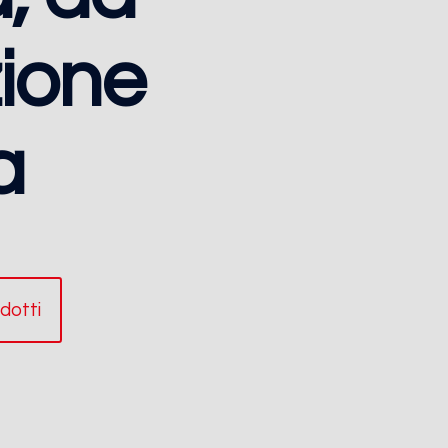
ione
a
odotti