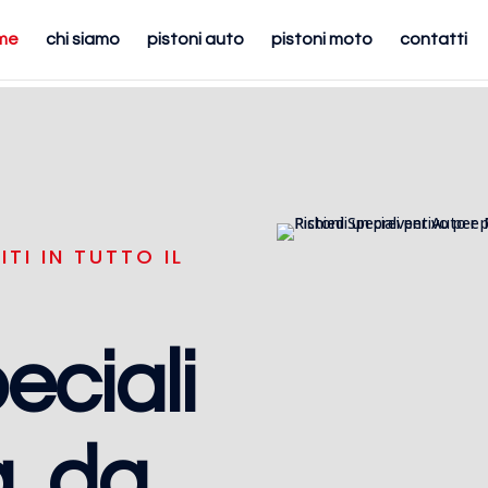
me
chi siamo
pistoni auto
pistoni moto
contatti
ITI IN TUTTO IL
eciali
, da