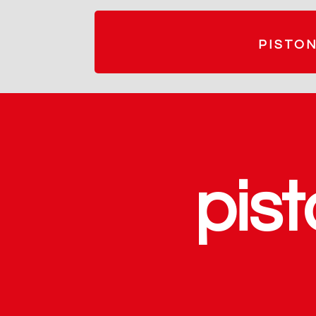
PISTON
pist